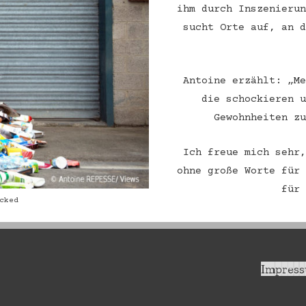
ihm durch Inszenieru
sucht Orte auf, an 
Antoine erzählt: „M
die schockieren 
Gewohnheiten z
Ich freue mich sehr
ohne große Worte für
für
cked
Impres