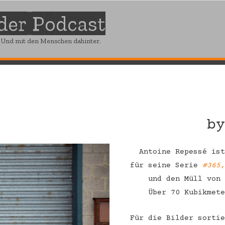
 der Podcast
. Und mit den Menschen dahinter.
b
Antoine Repessé is
für seine Serie
#365
und den Müll von
Über 70 Kubikmet
Für die Bilder sorti