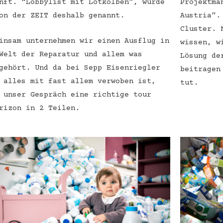
nft. “Lobbylist mit Lötkolben”, wurde
Projektma
on der ZEIT deshalb genannt.
Austria”.
Cluster. 
insam unternehmen wir einen Ausflug in
wissen, w
Welt der Reparatur und allem was
Lösung de
gehört. Und da bei Sepp Eisenriegler
beitragen
 alles mit fast allem verwoben ist,
tut.
 unser Gespräch eine richtige tour
rizon in 2 Teilen.