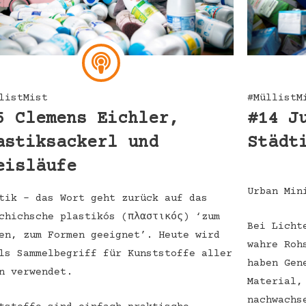
listMist
#MüllistM
5 Clemens Eichler,
#14 J
astiksackerl und
Städt
eisläufe
Urban Min
tik – das Wort geht zurück auf das
chichsche plastikós (πλαστικός) ‘zum
Bei Licht
en, zum Formen geeignet’. Heute wird
wahre Roh
ls Sammelbegriff für Kunststoffe aller
haben Gen
n verwendet.
Material,
nachwachs