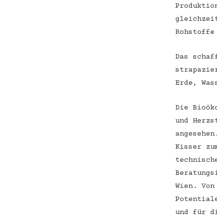
Produktio
gleichzei
Rohstoffe
Das schaf
strapazie
Erde, Was
Die Bioök
und Herzs
angesehen
Kisser zu
technisch
Beratungs
Wien. Von
Potential
und für d