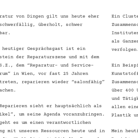
ratur von Dingen gilt uns heute eher
Ein Clust
schwerfällig, überholt, schwer
Zusammens
bar.
Institute
als Ganze
 heutiger Gesprächsgast ist ein
verfolgen
stein der Reparaturszene und mit dem
S.Z., dem “Reparatur- und Service-
Ein Beisp
rum” in Wien, vor fast 25 Jahren
Kunststof
treten, reparieren wieder “salonfähig”
Zusammens
achen.
über 400 
und Tätig
Reparieren sieht er hauptsächlich als
allen ein
ikel”, um seine Agenda voranzubringen.
Plastik u
geht es um einen verantwortlichen
ng mit unseren Ressourcen heute und in
Mein heut