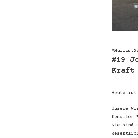
#MüllistM
#19 J
Kraft
Heute ist
Unsere Wi
fossilen 
Sie sind 
wesentlic