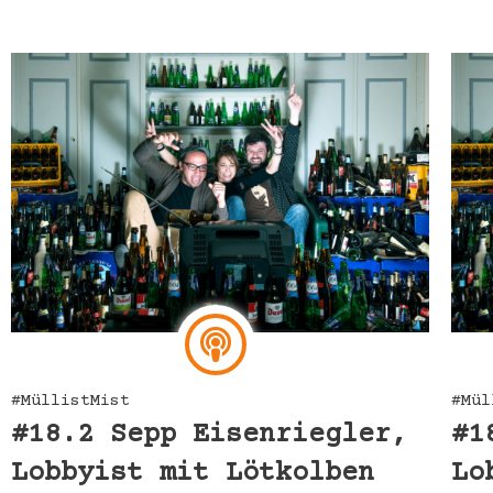
#MüllistMist
#Mül
#18.2 Sepp Eisenriegler,
#1
Lobbyist mit Lötkolben
Lo