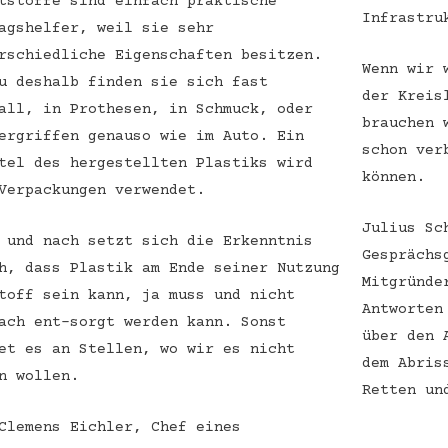
tstoffe sind einfach praktische
Infrastru
agshelfer, weil sie sehr
rschiedliche Eigenschaften besitzen.
Wenn wir 
u deshalb finden sie sich fast
der Kreis
all, in Prothesen, in Schmuck, oder
brauchen 
ergriffen genauso wie im Auto. Ein
schon ver
tel des hergestellten Plastiks wird
können.
Verpackungen verwendet.
Julius Sc
 und nach setzt sich die Erkenntnis
Gesprächs
h, dass Plastik am Ende seiner Nutzung
Mitgründe
toff sein kann, ja muss und nicht
Antworten
ach ent-sorgt werden kann. Sonst
über den 
et es an Stellen, wo wir es nicht
dem Abris
n wollen.
Retten un
Clemens Eichler, Chef eines