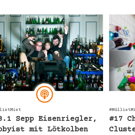
listMist
#MüllistM
8.1 Sepp Eisenriegler,
#17 C
bbyist mit Lötkolben
Clust